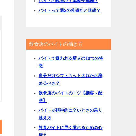
バイトの靴選び！黒靴が無難？
バイトって週2の希望だと迷惑？
飲食店のバイトの働き方
バイトで嫌われる新人の10つの特
徴
自分だけシフトカットされたら辞
めるべき？
飲食店のバイトのコツ【接客～配
膳】
バイトが精神的に辛いときの乗り
越え方
飲食バイトに早く慣れるための心
構え