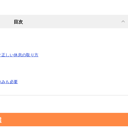
目次
？正しい休息の取り方
休みも必要
選